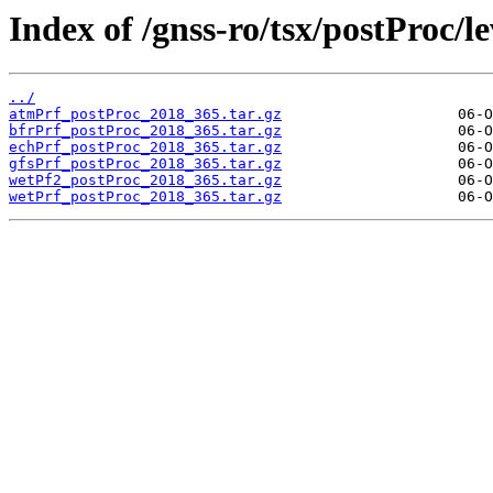
Index of /gnss-ro/tsx/postProc/l
../
atmPrf_postProc_2018_365.tar.gz
bfrPrf_postProc_2018_365.tar.gz
echPrf_postProc_2018_365.tar.gz
gfsPrf_postProc_2018_365.tar.gz
wetPf2_postProc_2018_365.tar.gz
wetPrf_postProc_2018_365.tar.gz