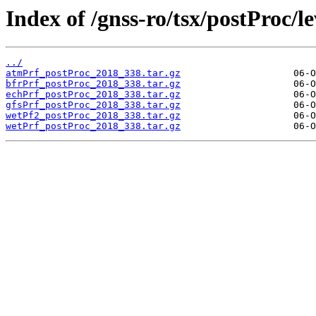
Index of /gnss-ro/tsx/postProc/l
../
atmPrf_postProc_2018_338.tar.gz
bfrPrf_postProc_2018_338.tar.gz
echPrf_postProc_2018_338.tar.gz
gfsPrf_postProc_2018_338.tar.gz
wetPf2_postProc_2018_338.tar.gz
wetPrf_postProc_2018_338.tar.gz