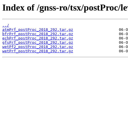
Index of /gnss-ro/tsx/postProc/l
../
atmPrf_postProc_2018_292.tar.gz
bfrPrf_postProc_2018_292.tar.gz
echPrf_postProc_2018_292.tar.gz
gfsPrf_postProc_2018_292.tar.gz
wetPf2_postProc_2018_292.tar.gz
wetPrf_postProc_2018_292.tar.gz