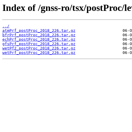
Index of /gnss-ro/tsx/postProc/l
../
atmPrf_postProc_2018_226.tar.gz
bfrPrf_postProc_2018_226.tar.gz
echPrf_postProc_2018_226.tar.gz
gfsPrf_postProc_2018_226.tar.gz
wetPf2_postProc_2018_226.tar.gz
wetPrf_postProc_2018_226.tar.gz