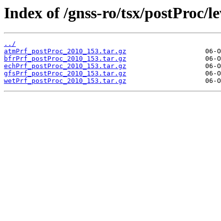
Index of /gnss-ro/tsx/postProc/l
../
atmPrf_postProc_2010_153.tar.gz
bfrPrf_postProc_2010_153.tar.gz
echPrf_postProc_2010_153.tar.gz
gfsPrf_postProc_2010_153.tar.gz
wetPrf_postProc_2010_153.tar.gz