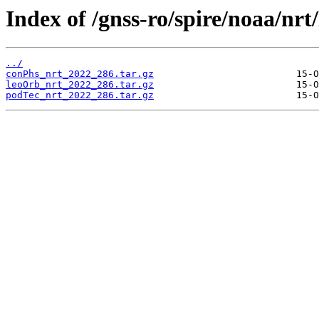
Index of /gnss-ro/spire/noaa/nrt
../
conPhs_nrt_2022_286.tar.gz
leoOrb_nrt_2022_286.tar.gz
podTec_nrt_2022_286.tar.gz