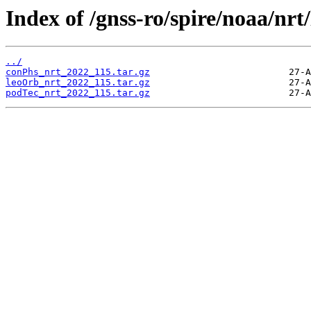
Index of /gnss-ro/spire/noaa/nrt
../
conPhs_nrt_2022_115.tar.gz
leoOrb_nrt_2022_115.tar.gz
podTec_nrt_2022_115.tar.gz