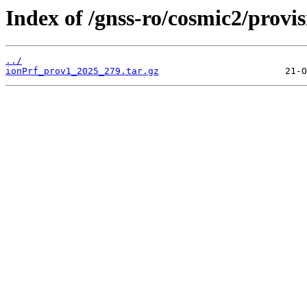
Index of /gnss-ro/cosmic2/provi
../
ionPrf_prov1_2025_279.tar.gz