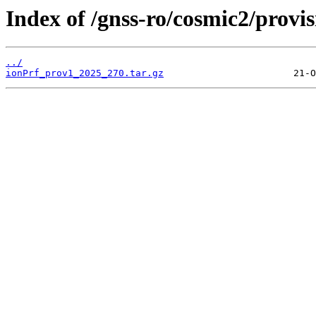
Index of /gnss-ro/cosmic2/provi
../
ionPrf_prov1_2025_270.tar.gz