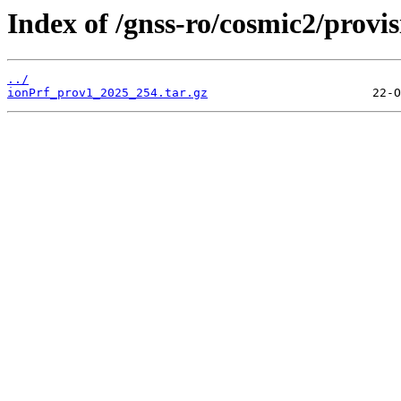
Index of /gnss-ro/cosmic2/provi
../
ionPrf_prov1_2025_254.tar.gz