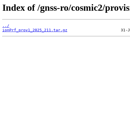
Index of /gnss-ro/cosmic2/provi
../
ionPrf_prov1_2025_211.tar.gz