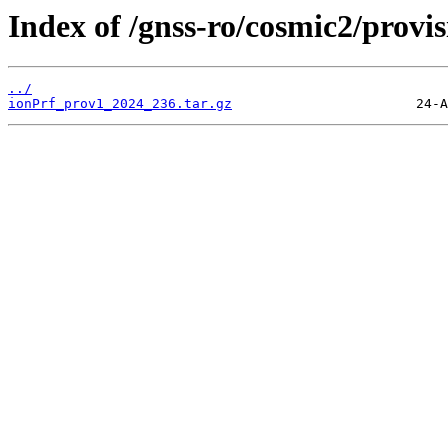
Index of /gnss-ro/cosmic2/provi
../
ionPrf_prov1_2024_236.tar.gz