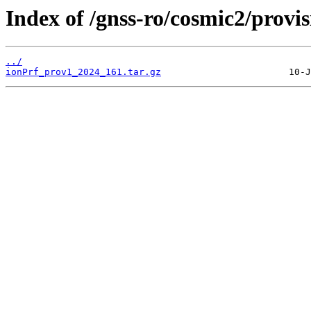
Index of /gnss-ro/cosmic2/provi
../
ionPrf_prov1_2024_161.tar.gz