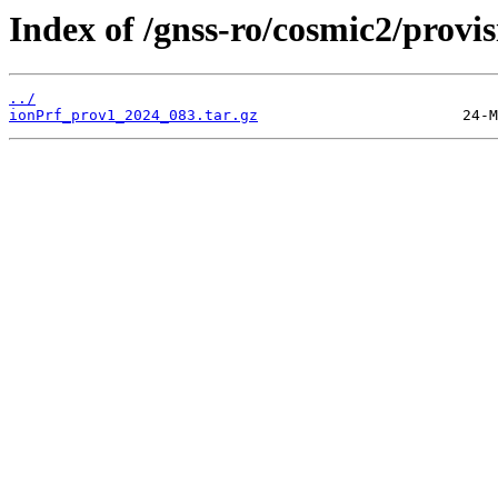
Index of /gnss-ro/cosmic2/provi
../
ionPrf_prov1_2024_083.tar.gz