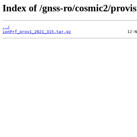
Index of /gnss-ro/cosmic2/provi
../
ionPrf_prov1_2021_315.tar.gz