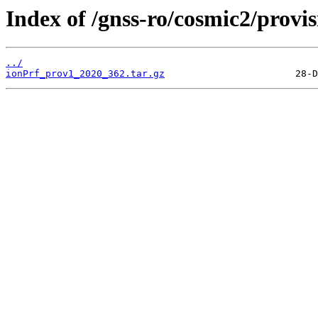
Index of /gnss-ro/cosmic2/provi
../
ionPrf_prov1_2020_362.tar.gz