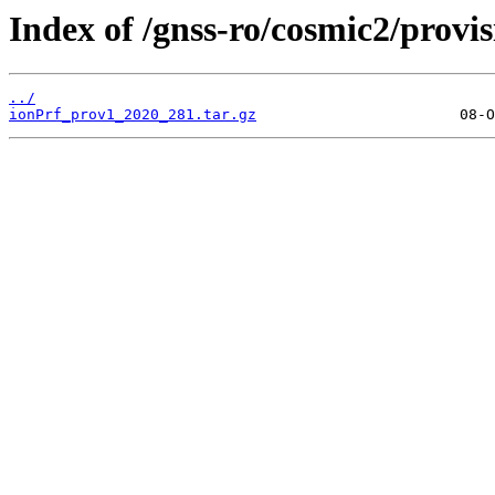
Index of /gnss-ro/cosmic2/provi
../
ionPrf_prov1_2020_281.tar.gz