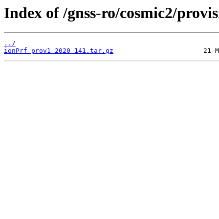
Index of /gnss-ro/cosmic2/provi
../
ionPrf_prov1_2020_141.tar.gz