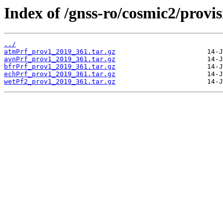
Index of /gnss-ro/cosmic2/provis
../
atmPrf_prov1_2019_361.tar.gz
avnPrf_prov1_2019_361.tar.gz
bfrPrf_prov1_2019_361.tar.gz
echPrf_prov1_2019_361.tar.gz
wetPf2_prov1_2019_361.tar.gz