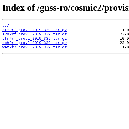
Index of /gnss-ro/cosmic2/provis
../
atmPrf_prov1_2019_339.tar.gz
avnPrf_prov1_2019_339.tar.gz
bfrPrf_prov1_2019_339.tar.gz
echPrf_prov1_2019_339.tar.gz
wetPf2_prov1_2019_339.tar.gz