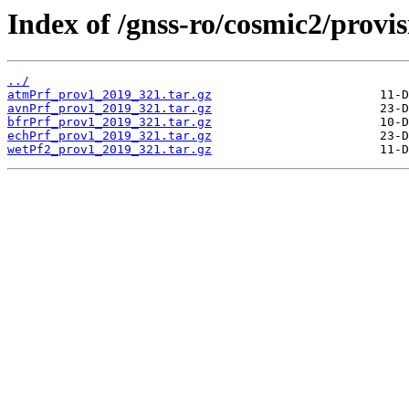
Index of /gnss-ro/cosmic2/provis
../
atmPrf_prov1_2019_321.tar.gz
avnPrf_prov1_2019_321.tar.gz
bfrPrf_prov1_2019_321.tar.gz
echPrf_prov1_2019_321.tar.gz
wetPf2_prov1_2019_321.tar.gz