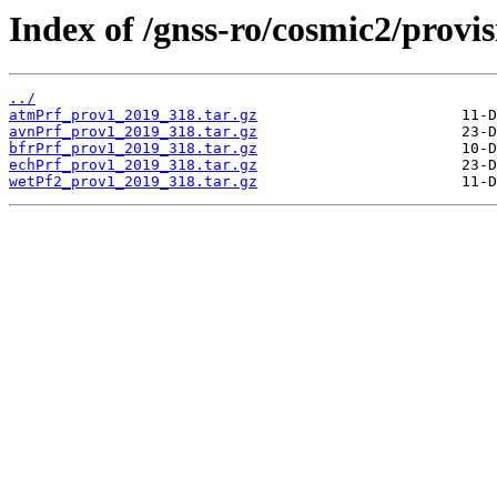
Index of /gnss-ro/cosmic2/provis
../
atmPrf_prov1_2019_318.tar.gz
avnPrf_prov1_2019_318.tar.gz
bfrPrf_prov1_2019_318.tar.gz
echPrf_prov1_2019_318.tar.gz
wetPf2_prov1_2019_318.tar.gz