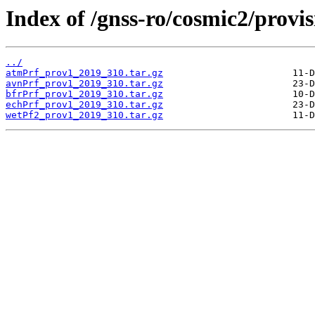
Index of /gnss-ro/cosmic2/provis
../
atmPrf_prov1_2019_310.tar.gz
avnPrf_prov1_2019_310.tar.gz
bfrPrf_prov1_2019_310.tar.gz
echPrf_prov1_2019_310.tar.gz
wetPf2_prov1_2019_310.tar.gz