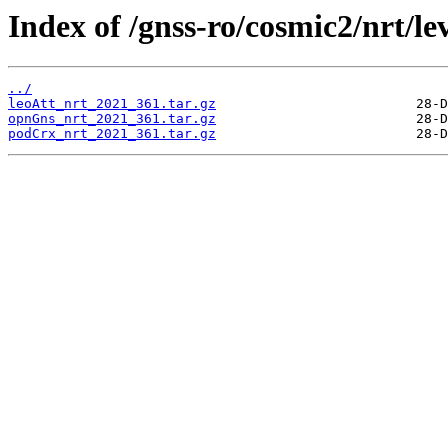
Index of /gnss-ro/cosmic2/nrt/le
../
leoAtt_nrt_2021_361.tar.gz
opnGns_nrt_2021_361.tar.gz
podCrx_nrt_2021_361.tar.gz