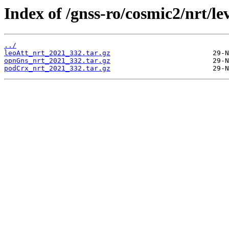
Index of /gnss-ro/cosmic2/nrt/le
../
leoAtt_nrt_2021_332.tar.gz
opnGns_nrt_2021_332.tar.gz
podCrx_nrt_2021_332.tar.gz