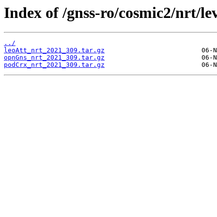
Index of /gnss-ro/cosmic2/nrt/le
../
leoAtt_nrt_2021_309.tar.gz
opnGns_nrt_2021_309.tar.gz
podCrx_nrt_2021_309.tar.gz