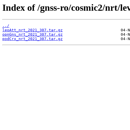
Index of /gnss-ro/cosmic2/nrt/le
../
leoAtt_nrt_2021_307.tar.gz
opnGns_nrt_2021_307.tar.gz
podCrx_nrt_2021_307.tar.gz