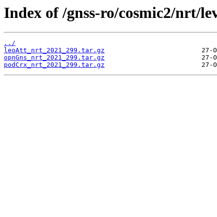
Index of /gnss-ro/cosmic2/nrt/le
../
leoAtt_nrt_2021_299.tar.gz
opnGns_nrt_2021_299.tar.gz
podCrx_nrt_2021_299.tar.gz