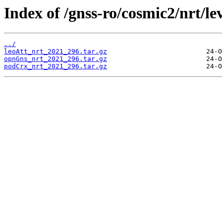
Index of /gnss-ro/cosmic2/nrt/le
../
leoAtt_nrt_2021_296.tar.gz
opnGns_nrt_2021_296.tar.gz
podCrx_nrt_2021_296.tar.gz