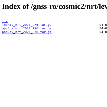
Index of /gnss-ro/cosmic2/nrt/le
../
leoAtt_nrt_2021_276.tar.gz
opnGns_nrt_2021_276.tar.gz
podCrx_nrt_2021_276.tar.gz