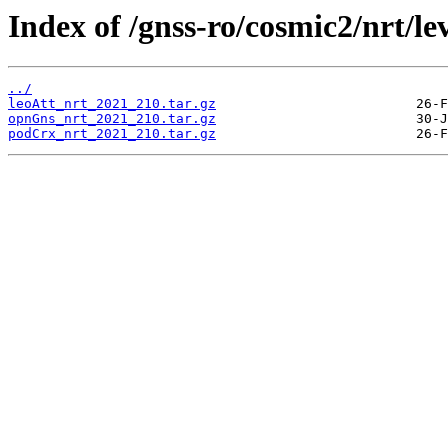
Index of /gnss-ro/cosmic2/nrt/le
../
leoAtt_nrt_2021_210.tar.gz
opnGns_nrt_2021_210.tar.gz
podCrx_nrt_2021_210.tar.gz