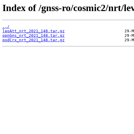
Index of /gnss-ro/cosmic2/nrt/le
../
leoAtt_nrt_2021_148.tar.gz
opnGns_nrt_2021_148.tar.gz
podCrx_nrt_2021_148.tar.gz