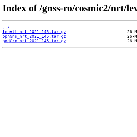
Index of /gnss-ro/cosmic2/nrt/le
../
leoAtt_nrt_2021_145.tar.gz
opnGns_nrt_2021_145.tar.gz
podCrx_nrt_2021_145.tar.gz