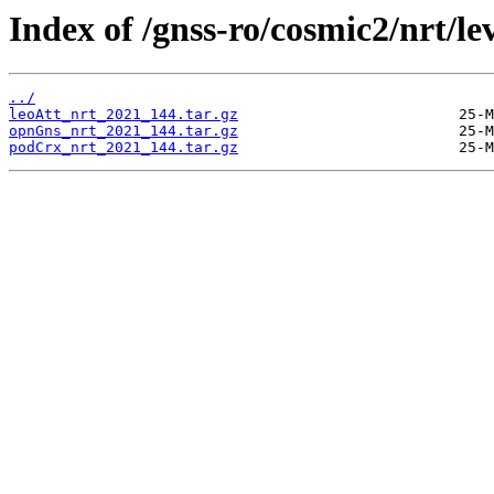
Index of /gnss-ro/cosmic2/nrt/le
../
leoAtt_nrt_2021_144.tar.gz
opnGns_nrt_2021_144.tar.gz
podCrx_nrt_2021_144.tar.gz