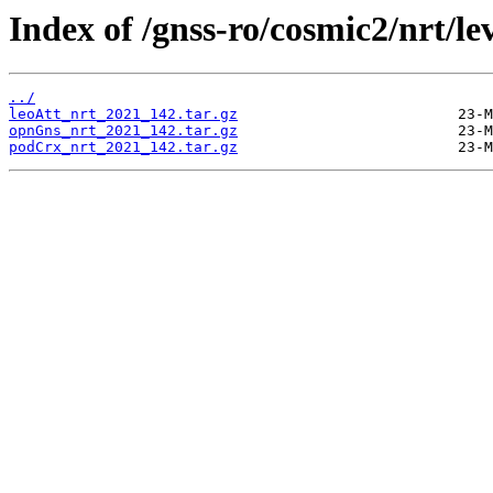
Index of /gnss-ro/cosmic2/nrt/le
../
leoAtt_nrt_2021_142.tar.gz
opnGns_nrt_2021_142.tar.gz
podCrx_nrt_2021_142.tar.gz