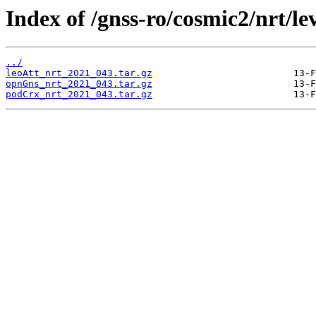
Index of /gnss-ro/cosmic2/nrt/le
../
leoAtt_nrt_2021_043.tar.gz
opnGns_nrt_2021_043.tar.gz
podCrx_nrt_2021_043.tar.gz