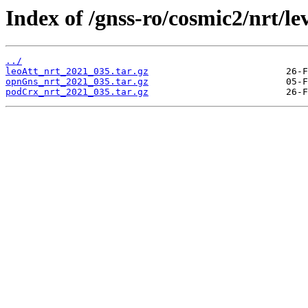
Index of /gnss-ro/cosmic2/nrt/le
../
leoAtt_nrt_2021_035.tar.gz
opnGns_nrt_2021_035.tar.gz
podCrx_nrt_2021_035.tar.gz